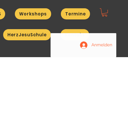
S
Workshops
Termine
HerzJesuSchule
Kontakt
Anmelden