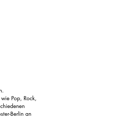
n.
 wie Pop, Rock,
schiedenen
ter-Berlin an