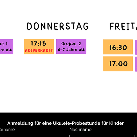
Anmeldung für eine Ukulele-Probestunde für Kinder
orname
Nachname